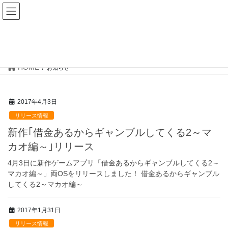
Skip
Skip
to
to
the
the
content
Navigation
お知らせ
HOME
お知らせ
2017年4月3日
リリース情報
新作｢借金あるからギャンブルしてくる2～マ
カオ編～｣リリース
4月3日に新作ゲームアプリ「借金あるからギャンブルしてくる2～
マカオ編～」両OSをリリースしました！ 借金あるからギャンブル
してくる2～マカオ編～
2017年1月31日
リリース情報