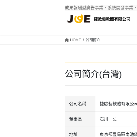
Skip
Skip
成果報酬型廣告事業・系統開發事業
to
to
the
the
content
Navigation
HOME
公司簡介
公司簡介(台灣)
公司名稱
捷歐藝軟體有限公
董事長
石川 丈
地址
東京都豊島區南池袋1-16