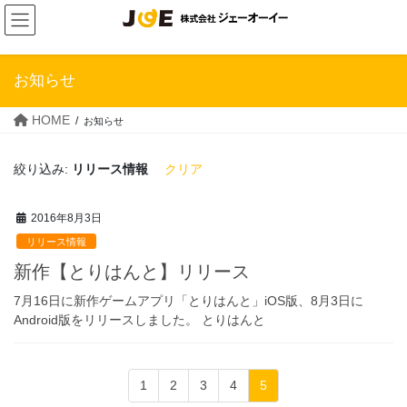
Skip
Skip
to
to
the
the
content
Navigation
お知らせ
HOME
お知らせ
絞り込み:
リリース情報
クリア
2016年8月3日
リリース情報
新作【とりはんと】リリース
7月16日に新作ゲームアプリ「とりはんと」iOS版、8月3日に
Android版をリリースしました。 とりはんと
投
1
2
3
4
5