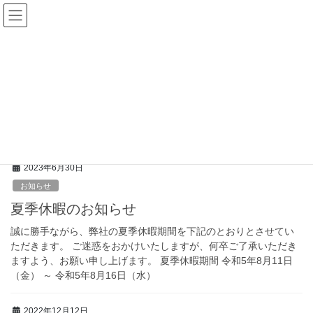
Skip
Skip
to
to
the
the
content
Navigation
お知らせ
HOME
お知らせ
絞り込み:
お知らせ
クリア
2023年6月30日
お知らせ
夏季休暇のお知らせ
誠に勝手ながら、弊社の夏季休暇期間を下記のとおりとさせてい
ただきます。 ご迷惑をおかけいたしますが、何卒ご了承いただき
ますよう、お願い申し上げます。 夏季休暇期間 令和5年8月11日
（金） ～ 令和5年8月16日（水）
2022年12月12日